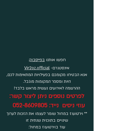
חפשו אותנו
בפייסבוק
אינסטגרם-
Vir2oz.official
אנא הבטיחו מקומכם בפעילויות המתאימות לכם,
היות ומספר המקומות מוגבל.
ההרשמה לאירועים נעשית מראש בלבד!
לפרטים נוספים ניתן ליצור קשר:
עוזי ניסים נייד:
052-8609805
** וירטועוז במחול שומר לעצמו את הזכות לערוך
שינויים בתוכנית שנתית זו
עוד בוירטועוז במחול: